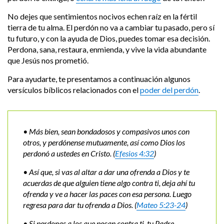
No dejes que sentimientos nocivos echen raíz en la fértil
tierra de tu alma. El perdón no va a cambiar tu pasado, pero sí
tu futuro, y con la ayuda de Dios, puedes tomar esa decisión.
Perdona, sana, restaura, enmienda, y vive la vida abundante
que Jesús nos prometió.
Para ayudarte, te presentamos a continuación algunos
versículos bíblicos relacionados con el
poder del perdón
.
• Más bien, sean bondadosos y compasivos unos con
otros, y perdónense mutuamente, así como Dios los
perdonó a ustedes en Cristo. (
Efesios 4:32
)
• Así que, si vas al altar a dar una ofrenda a Dios y te
acuerdas de que alguien tiene algo contra ti, deja ahí tu
ofrenda y ve a hacer las paces con esa persona. Luego
regresa para dar tu ofrenda a Dios.
(
Mateo 5:23-24
)
• Si perdonas a los que pecan contra ti, tu Padre