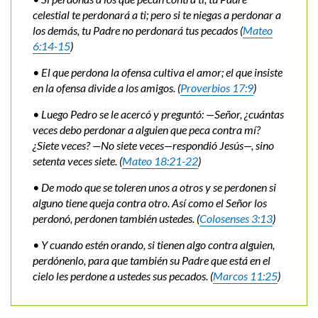
celestial te perdonará a ti; pero si te niegas a perdonar a
los demás, tu Padre no perdonará tus pecados (
Mateo
6:14-15
)
• El que perdona la ofensa cultiva el amor; el que insiste
en la ofensa divide a los amigos. (
Proverbios 17:9
)
• Luego Pedro se le acercó y preguntó: —Señor, ¿cuántas
veces debo perdonar a alguien que peca contra mí?
¿Siete veces? —No siete veces—respondió Jesús—, sino
setenta veces siete. (
Mateo 18:21-22
)
• De modo que se toleren unos a otros y se perdonen si
alguno tiene queja contra otro. Así como el Señor los
perdonó, perdonen también ustedes. (
Colosenses 3:13
)
• Y cuando estén orando, si tienen algo contra alguien,
perdónenlo, para que también su Padre que está en el
cielo les perdone a ustedes sus pecados. (
Marcos 11:25
)