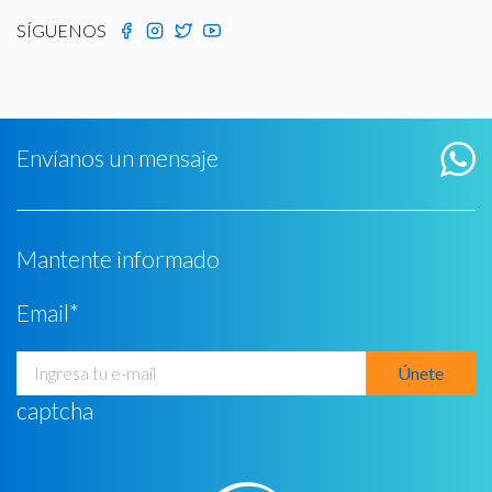
SÍGUENOS
Envíanos un mensaje
Mantente informado
Email
*
captcha