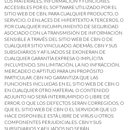
LOS MATERIALES, INFORMACIÓN Y FUNCIONES
ACCESIBLES POR EL SOFTWARE UTILIZADO POR EL
SITIO WEB DE CBN, PARA CUALQUIER PRODUCTO, O
SERVICIO, O ENLACES DE HIPERTEXTO A TERCEROS, O
POR CUALQUIER INCUMPLIMIENTO DE SEGURIDAD
ASOCIADO CON LA TRANSMISIÓN DE INFORMACIÓN
SENSIBLE A TRAVÉS DEL SITIO WEB DE CBN O DE
CUALQUIER SITIO VINCULADO. ADEMÁS, CBN Y SUS
SUBSIDIARIOS Y AFILIADOS SE EXONERAN DE
CUALQUIER GARANTÍA EXPRESA O IMPLÍCITA
INCLUYENDO, SIN LIMITACIÓN, LA NO INFRACCIÓN,
MERCADEO O APTITUD PARA UN PROPÓSITO
PARTICULAR. CBN NO GARANTIZA QUE LAS
FUNCIONES INCLUIDAS EN EL SITIO WEB DE CBN O
EN CUALQUIER OTRO MATERIAL O CONTENIDO
ADJUNTO NO SERÁ INTERRUMPIDO O LIBRE DE
ERROR, O QUE LOS DEFECTOS SERÁN CORREGIDOS, O
QUE EL SITIO WEB DE CBN O EL SERVIDOR QUE LO
HACE DISPONIBLE ESTÁ LIBRE DE VIRUS U OTROS
COMPONENTES PERJUDICIALES. CBN Y SUS
SUBSIDIARIOS Y AFILIADOS NO SERÁN