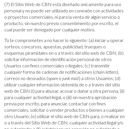
(7) El Sitio Web de CBN está diseñado únicamente para uso
personal y no puede ser utilizado en conexión con actividades
o proyectos comerciales, ni para la venta de algún servicio o
producto, sin nuestro previo consentimiento por escrito, el
cual puede ser denegado por cualquier motivo.
Tú te comprometes a no hacer lo siguiente: (a) iniciar u operar
sorteos, concursos, apuestas, publicidad, trueques o
esquemas piramidales en o a través del sitio web de CBN; (b)
solicitar información de identificación personal de otros
Usuarios con fines comerciales o ilegales; (c) transmitir
cualquier forma de cadenas de notificaciones (
chain letters
),
correos no deseados (
spam
o
junk mail
) a otros Usuarios; (d)
utilizar cualquier información obtenida de o a través del sitio
web de CBN (i) para abusar, acosar o dañar a otra persona, (ii)
para cualquier actividad ilegal, o (iii) sin nuestra aprobación
previa por escrito, para anunciar, contactar con fines
comerciales, solicitar o vender productos o bienes a cualquier
otro Usuario; (e) utilizar el sitio web de CBN para, o realizar en
o a través del Sitio Web de CBN, cualquier actividad ilegal y/o
no autorizada; o (f) establecer una conexión no autorizada o