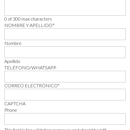
0 of 300 max characters
NOMBRE Y APELLIDO
*
Nombre
Apellido
TELÉFONO/WHATSAPP
CORREO ELECTRÓNICO
*
CAPTCHA
Phone
This field is for validation purposes and should be left