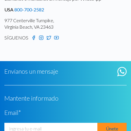
USA
800-700-2582
977 Centerville Turnpike,
Virginia Beach, VA 23463
SÍGUENOS
Envíanos un mensaje
Mantente informado
Email
*