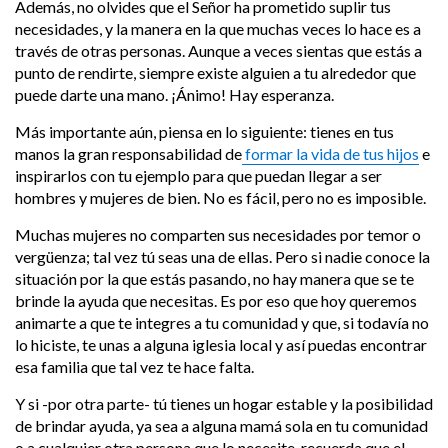
Además, no olvides que el Señor ha prometido suplir tus
necesidades, y la manera en la que muchas veces lo hace es a
través de otras personas. Aunque a veces sientas que estás a
punto de rendirte, siempre existe alguien a tu alrededor que
puede darte una mano. ¡Ánimo! Hay esperanza.
Más importante aún, piensa en lo siguiente: tienes en tus
manos la gran responsabilidad de
formar la vida de tus hijos
e
inspirarlos con tu ejemplo para que puedan llegar a ser
hombres y mujeres de bien. No es fácil, pero no es imposible.
Muchas mujeres no comparten sus necesidades por temor o
vergüenza; tal vez tú seas una de ellas. Pero si nadie conoce la
situación por la que estás pasando, no hay manera que se te
brinde la ayuda que necesitas. Es por eso que hoy queremos
animarte a que te integres a tu comunidad y que, si todavía no
lo hiciste, te unas a alguna iglesia local y así puedas encontrar
esa familia que tal vez te hace falta.
Y si -por otra parte- tú tienes un hogar estable y la posibilidad
de brindar ayuda, ya sea a alguna mamá sola en tu comunidad
o a cualquier otra persona que lo necesite, recuerda que el