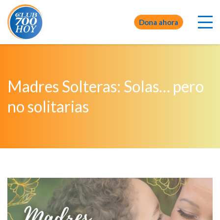
Dona ahora
Madres Solteras: Solas… pero
no solitarias