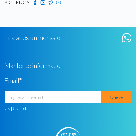
SÍGUENOS
Envíanos un mensaje
Mantente informado
Email
*
captcha