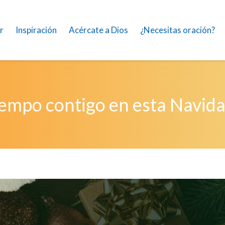
r
Inspiración
Acércate a Dios
¿Necesitas oración?
iempo contigo en esta Navid