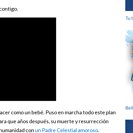
 contigo.
Tu 
Bell
 nacer como un bebé. Puso en marcha todo este plan
para que años después, su muerte y resurrección
a humanidad con
un Padre Celestial amoroso
.