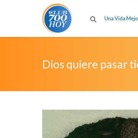
Una Vida Mejo
Dios quiere pasar t