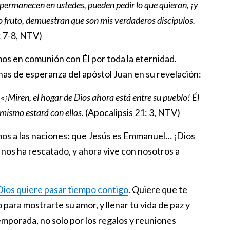
permanecen en ustedes, pueden pedir lo que quieran, ¡y
fruto, demuestran que son mis verdaderos discípulos.
: 7-8, NTV)
os en comunión con Él por toda la eternidad.
nas de esperanza del apóstol Juan en su revelación:
: «¡Miren, el hogar de Dios ahora está entre su pueblo! Él
s mismo estará con ellos.
(Apocalipsis 21: 3, NTV)
amos a las naciones: que Jesús es Emmanuel… ¡Dios
os ha rescatado, y ahora vive con nosotros a
Dios quiere pasar tiempo contigo
. Quiere que te
para mostrarte su amor, y llenar tu vida de paz y
mporada, no solo por los regalos y reuniones