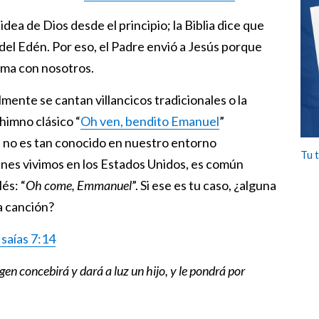
ea de Dios desde el principio; la Biblia dice que
del Edén. Por eso, el Padre envió a Jesús porque
ima con nosotros.
ente se cantan villancicos tradicionales o la
himno clásico “
Oh ven, bendito Emanuel
”
), no es tan conocido en nuestro entorno
Tu 
nes vivimos en los Estados Unidos, es común
és: “
Oh come, Emmanuel
”. Si ese es tu caso, ¿alguna
a canción?
Isaías 7:14
en concebirá y dará a luz un hijo, y le pondrá por