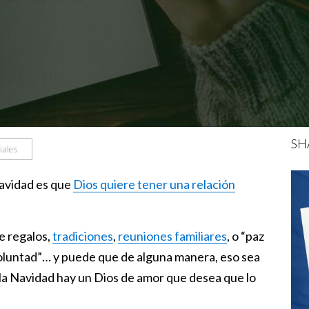
SH
iales
Navidad es que
Dios quiere tener una relación
de regalos,
tradiciones
,
reuniones familiares
, o “paz
voluntad”… y puede que de alguna manera, eso sea
 la Navidad hay un Dios de amor que desea que lo