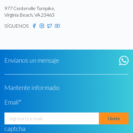
977 Centerville Turnpike,
Virginia Beach, VA 23463
SÍGUENOS
Envíanos un mensaje
Mantente informado
Email
*
captcha