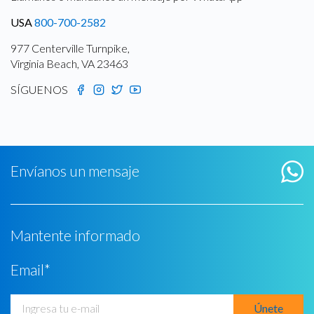
USA
800-700-2582
977 Centerville Turnpike,
Virginia Beach, VA 23463
SÍGUENOS
Envíanos un mensaje
Mantente informado
Email
*