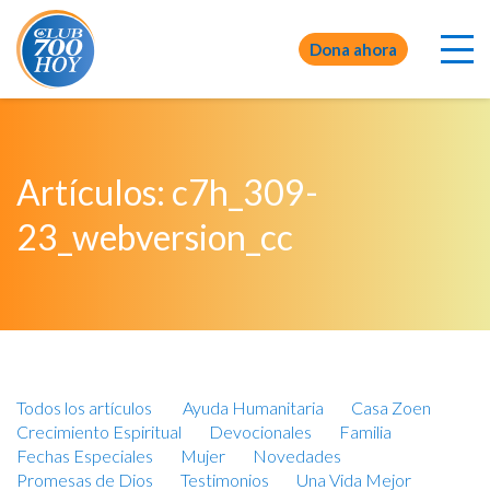
Dona ahora
Artículos: c7h_309-
23_webversion_cc
Todos los artículos
Ayuda Humanitaria
Casa Zoen
Crecimiento Espiritual
Devocionales
Familia
Fechas Especiales
Mujer
Novedades
Promesas de Dios
Testimonios
Una Vida Mejor