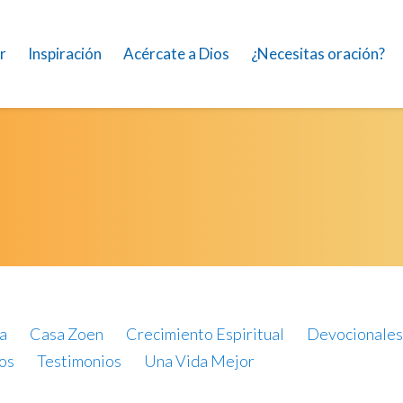
r
Inspiración
Acércate a Dios
¿Necesitas oración?
a
Casa Zoen
Crecimiento Espiritual
Devocionales
os
Testimonios
Una Vida Mejor