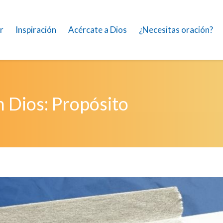
r
Inspiración
Acércate a Dios
¿Necesitas oración?
n Dios: Propósito