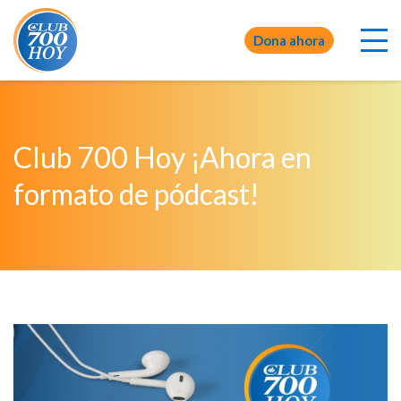
Dona ahora
Club 700 Hoy ¡Ahora en
formato de pódcast!