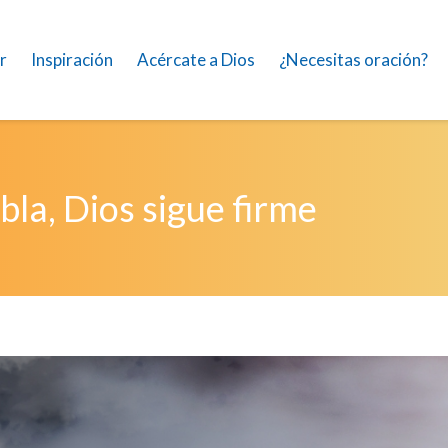
r
Inspiración
Acércate a Dios
¿Necesitas oración?
bla, Dios sigue firme