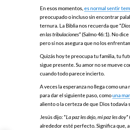
En esos momentos,
es normal sentir te
preocupado o incluso sin encontrar palab
ternura. La Biblia nos recuerda que “
Dios
en las tribulaciones
” (Salmo 46:1). No dic
pero sí nos asegura que no los enfrenta
Quizás hoy te preocupa tu familia, tu fu
sigue presente. Su amor no se mueve con 
cuando todo parece incierto.
A veces la esperanza no llega como una 
para dar el siguiente paso, como
una ma
aliento o la certeza de que Dios todavía 
Jesús dijo: “
La paz les dejo, mi paz les doy
”
alrededor esté perfecto. Significa que, au