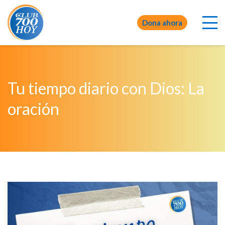
Dona ahora
Tu tiempo diario con Dios: La
oración