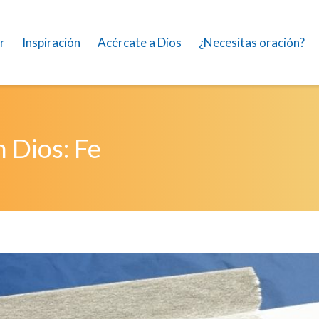
r
Inspiración
Acércate a Dios
¿Necesitas oración?
n Dios: Fe