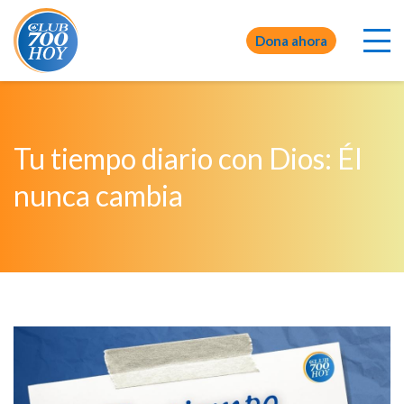
Dona ahora
Tu tiempo diario con Dios: Él
nunca cambia