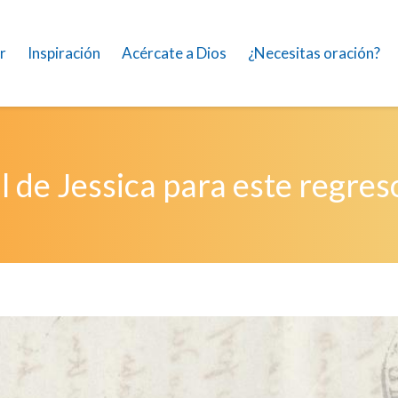
r
Inspiración
Acércate a Dios
¿Necesitas oración?
 de Jessica para este regreso