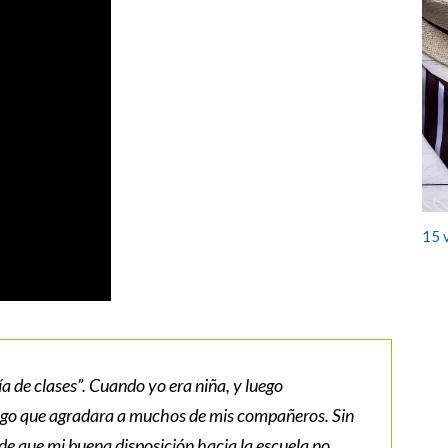
15 
a de clases”. Cuando yo era niña, y luego
lgo que agradara a muchos de mis compañeros. Sin
e que mi buena disposición hacia la escuela no