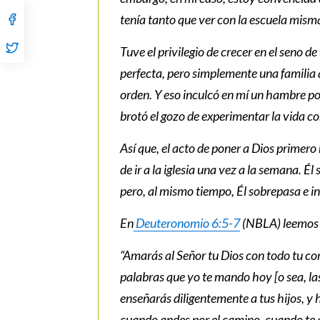
tenía tanto que ver con la escuela misma
Tuve el privilegio de crecer en el seno d
perfecta, pero simplemente una familia 
orden. Y eso inculcó en mí un hambre po
brotó el gozo de experimentar la vida c
Así que, el acto de poner a Dios primero
de ir a la iglesia una vez a la semana. Él 
pero, al mismo tiempo, Él sobrepasa e i
En
Deuteronomio 6:5-7
(NBLA) leemos e
“Amarás al Señor tu Dios con todo tu co
palabras que yo te mando hoy [o sea, las
enseñarás diligentemente a tus hijos, y 
cuando andes por el camino, cuando te a