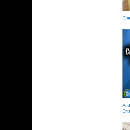
Cóm
And
Cri