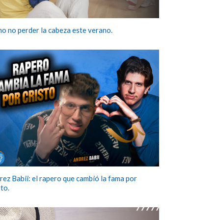
o no perder la cabeza este verano.
rez Babii: el rapero que cambió la fama por
sto.