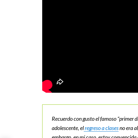
Recuerdo con gusto el famoso “primer dí
adolescente, el
regreso a clases
no era a
embargo, en mi caso, estoy convencida d