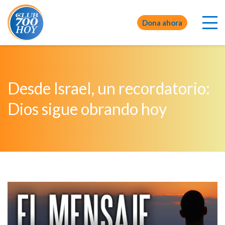
Dona ahora
Desde Israel, un recordatorio:
Dios sigue obrando hoy