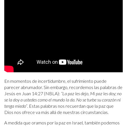
En momentos de incertidumbre, el sufrimiento puede
parecer abrumador. Sin embargo, recordemos las palabras de
Jesús en Juan 14:27 (NBLA):
“La paz les dejo, Mi paz les doy; no
se la doy a ustedes como el mundo la da. No se turbe su corazón ni
tenga miedo”
. Estas palabras nos recuerdan que la paz que
Dios nos ofrece va más allá de nuestras circunstancias.
A medida que oramos por la paz en Israel, también podemos