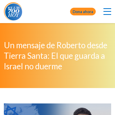
Dona ahora
Un mensaje de Roberto desde
Tierra Santa: El que guarda a
Israel no duerme