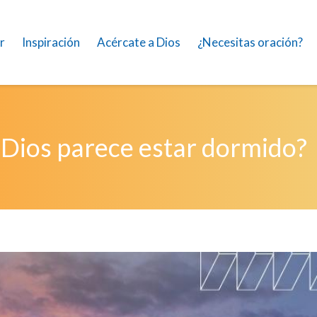
r
Inspiración
Acércate a Dios
¿Necesitas oración?
Dios parece estar dormido?