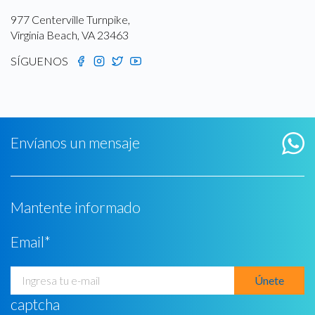
977 Centerville Turnpike,
Virginia Beach, VA 23463
SÍGUENOS
Envíanos un mensaje
Mantente informado
Email
*
captcha