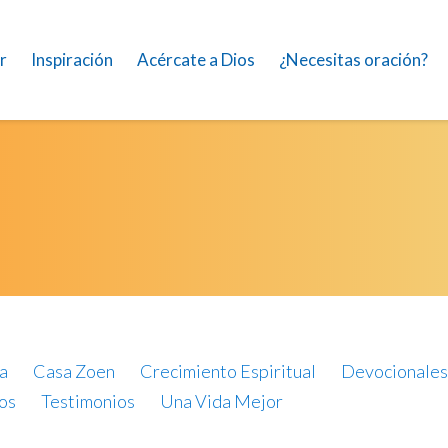
r
Inspiración
Acércate a Dios
¿Necesitas oración?
a
Casa Zoen
Crecimiento Espiritual
Devocionales
os
Testimonios
Una Vida Mejor