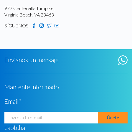
977 Centerville Turnpike,
Virginia Beach, VA 23463
SÍGUENOS
Envíanos un mensaje
Mantente informado
Email
*
captcha