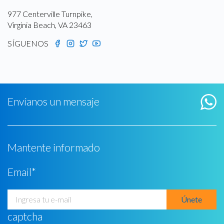
977 Centerville Turnpike,
Virginia Beach, VA 23463
SÍGUENOS
Envíanos un mensaje
Mantente informado
Email
*
captcha