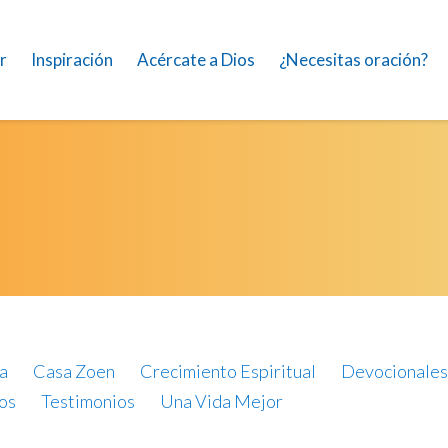
r
Inspiración
Acércate a Dios
¿Necesitas oración?
a
Casa Zoen
Crecimiento Espiritual
Devocionales
os
Testimonios
Una Vida Mejor