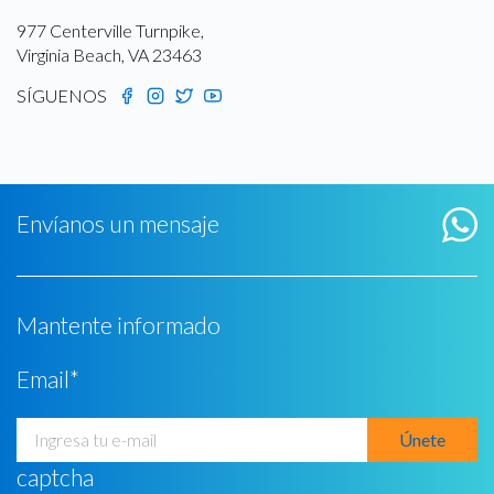
977 Centerville Turnpike,
Virginia Beach, VA 23463
SÍGUENOS
Envíanos un mensaje
Mantente informado
Email
*
captcha