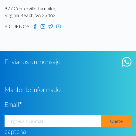
977 Centerville Turnpike,
Virginia Beach, VA 23463
SÍGUENOS
Envíanos un mensaje
Mantente informado
Email
*
captcha