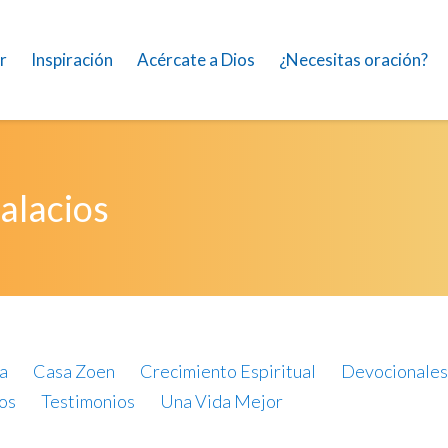
r
Inspiración
Acércate a Dios
¿Necesitas oración?
palacios
a
Casa Zoen
Crecimiento Espiritual
Devocionales
os
Testimonios
Una Vida Mejor