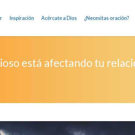
r
Inspiración
Acércate a Dios
¿Necesitas oración?
ioso está afectando tu relaci