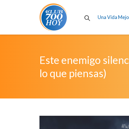
Una Vida Mejo
Este enemigo silenc
lo que piensas)