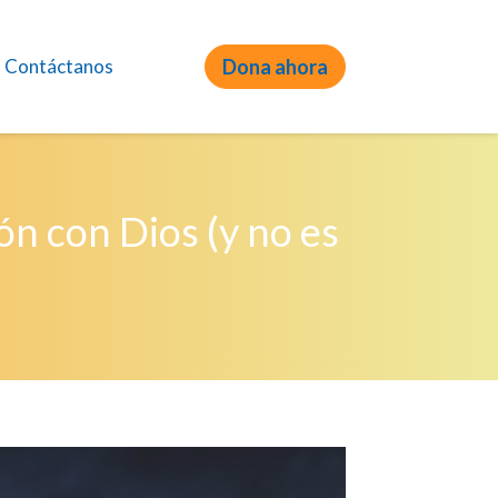
Contáctanos
Dona ahora
ón con Dios (y no es