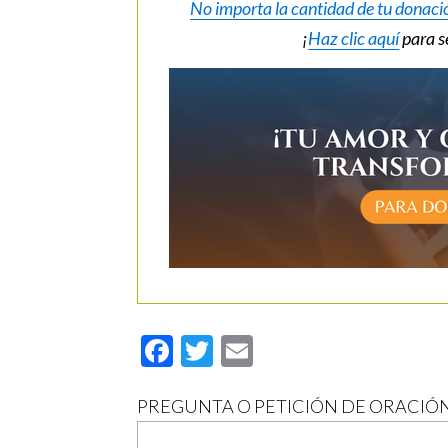
No importa la cantidad de tu donaci
¡
Haz clic aquí
para s
Facebook
Twitter
Email
PREGUNTA O PETICIÓN DE ORACIÓ