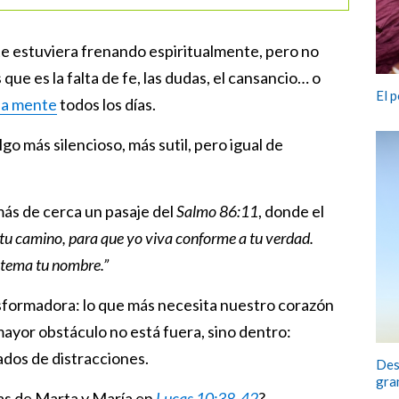
 te estuviera frenando espiritualmente, pero no
 que es la falta de fe, las dudas, el cansancio… o
El 
 la mente
todos los días.
go más silencioso, más sutil, pero igual de
más de cerca un pasaje del
Salmo 86:11
, donde el
tu camino, para que yo viva conforme a tu verdad.
 tema tu nombre.”
nsformadora: lo que más necesita nuestro corazón
mayor obstáculo no está fuera, sino dentro:
ados de distracciones.
Des
gra
as de Marta y María en
Lucas 10:38-42
?