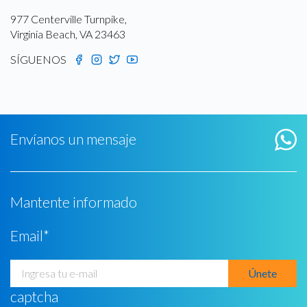
977 Centerville Turnpike,
Virginia Beach, VA 23463
SÍGUENOS
Envíanos un mensaje
Mantente informado
Email
*
captcha