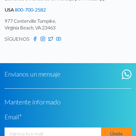
USA
800-700-2582
977 Centerville Turnpike,
Virginia Beach, VA 23463
SÍGUENOS
Envíanos un mensaje
Mantente informado
Email
*