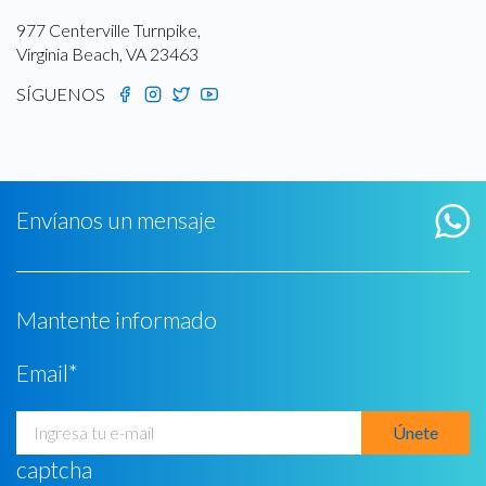
977 Centerville Turnpike,
Virginia Beach, VA 23463
SÍGUENOS
Envíanos un mensaje
Mantente informado
Email
*
captcha