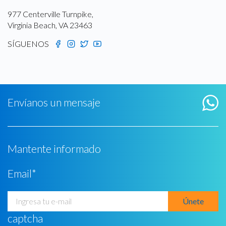
977 Centerville Turnpike,
Virginia Beach, VA 23463
SÍGUENOS
Envíanos un mensaje
Mantente informado
Email
*
captcha