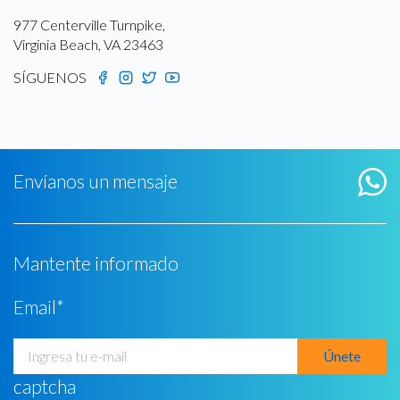
977 Centerville Turnpike,
Virginia Beach, VA 23463
SÍGUENOS
Envíanos un mensaje
Mantente informado
Email
*
captcha