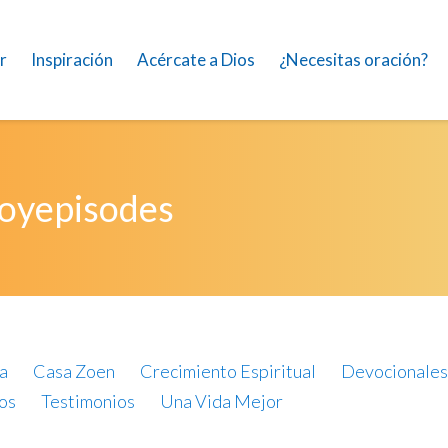
r
Inspiración
Acércate a Dios
¿Necesitas oración?
hoyepisodes
a
Casa Zoen
Crecimiento Espiritual
Devocionales
os
Testimonios
Una Vida Mejor