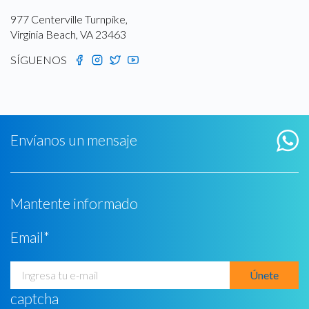
977 Centerville Turnpike,
Virginia Beach, VA 23463
SÍGUENOS
Envíanos un mensaje
Mantente informado
Email
*
captcha