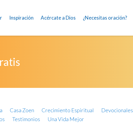
r
Inspiración
Acércate a Dios
¿Necesitas oración?
ratis
a
Casa Zoen
Crecimiento Espiritual
Devocionales
os
Testimonios
Una Vida Mejor