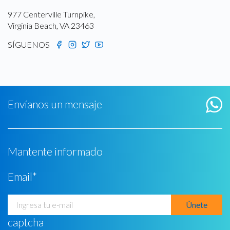
977 Centerville Turnpike,
Virginia Beach, VA 23463
SÍGUENOS
Envíanos un mensaje
Mantente informado
Email
*
captcha