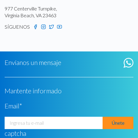
977 Centerville Turnpike,
Virginia Beach, VA 23463
SÍGUENOS
Envíanos un mensaje
Mantente informado
Email
*
captcha