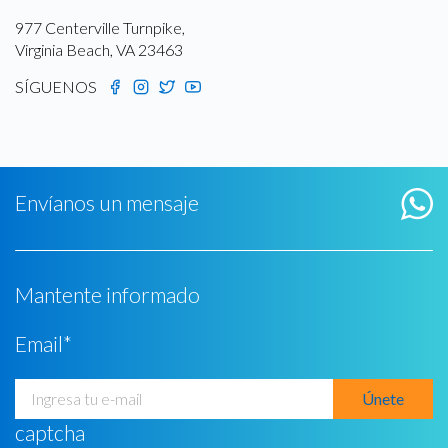
977 Centerville Turnpike,
Virginia Beach, VA 23463
SÍGUENOS
Envíanos un mensaje
Mantente informado
Email
*
captcha