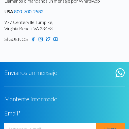
Llámanos o mándanos un mensaje por WhatsApp
USA
800-700-2582
977 Centerville Turnpike,
Virginia Beach, VA 23463
SÍGUENOS
Envíanos un mensaje
Mantente informado
Email
*