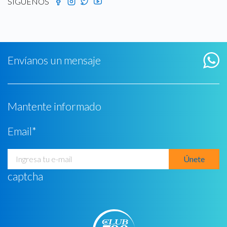
SÍGUENOS
Envíanos un mensaje
Mantente informado
Email
*
captcha