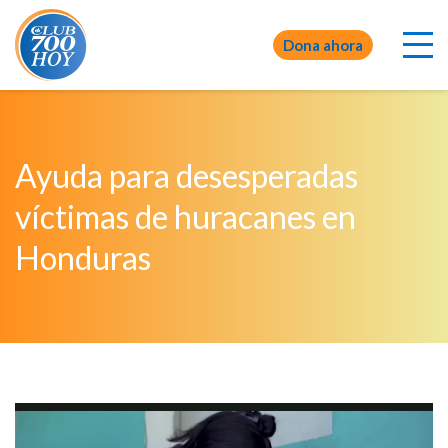
Dona ahora
Ayuda para desesperadas
víctimas de huracanes en
Honduras