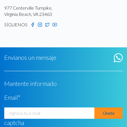
977 Centerville Turnpike,
Virginia Beach, VA 23463
SÍGUENOS
Envíanos un mensaje
Mantente informado
Email
*
captcha