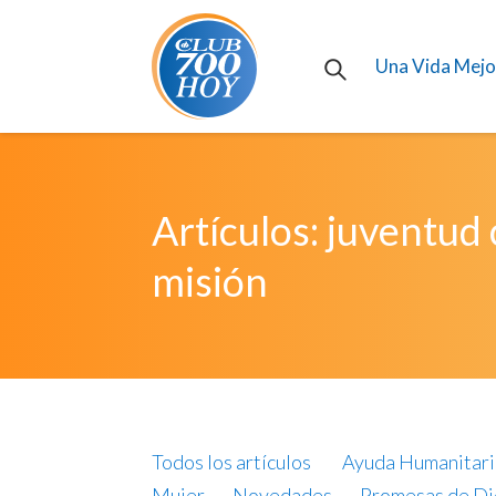
Una Vida Mejo
Artículos: juventud
misión
Todos los artículos
Ayuda Humanitari
Mujer
Novedades
Promesas de Di