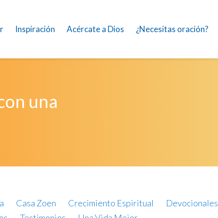
r
Inspiración
Acércate a Dios
¿Necesitas oración?
 con una
a
Casa Zoen
Crecimiento Espiritual
Devocionales
os
Testimonios
Una Vida Mejor