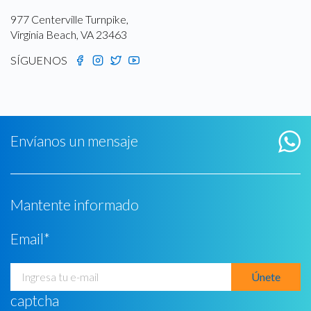
977 Centerville Turnpike,
Virginia Beach, VA 23463
SÍGUENOS
Envíanos un mensaje
Mantente informado
Email
*
captcha