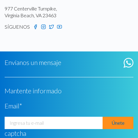
977 Centerville Turnpike,
Virginia Beach, VA 23463
SÍGUENOS
Envíanos un mensaje
Mantente informado
Email
*
captcha