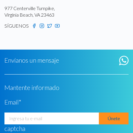
977 Centerville Turnpike,
Virginia Beach, VA 23463
SÍGUENOS
Envíanos un mensaje
Mantente informado
Email
*
captcha