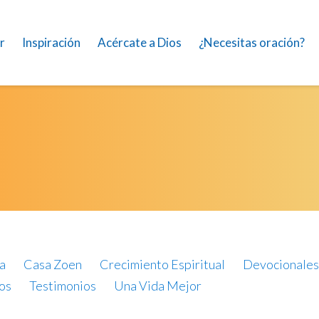
r
Inspiración
Acércate a Dios
¿Necesitas oración?
a
Casa Zoen
Crecimiento Espiritual
Devocionales
os
Testimonios
Una Vida Mejor